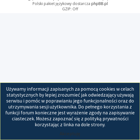
Polski pakiet językowy dostarcza
phpBB.pl
GZIP: Off
Używamy informacji zapisanych za pomocą cookies w celach
statystycznych by lepiej zrozumieć jak odwiedzający używają
serwisu i pomóc w poprawianiu jego funkcjonalności oraz do
utrzymywania sesji użytkownika. Do pełnego korzystania z
funkcji forum konieczne jest wyrażenie zgody na zapisywanie
ciasteczek. Możesz zapoznać się z polityką prywatności
korzystając z linka na dole strony.
Akceptuję