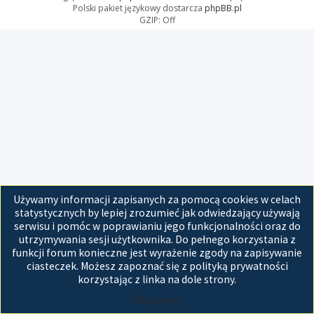
Polski pakiet językowy dostarcza
phpBB.pl
GZIP: Off
Używamy informacji zapisanych za pomocą cookies w celach
statystycznych by lepiej zrozumieć jak odwiedzający używają
serwisu i pomóc w poprawianiu jego funkcjonalności oraz do
utrzymywania sesji użytkownika. Do pełnego korzystania z
funkcji forum konieczne jest wyrażenie zgody na zapisywanie
ciasteczek. Możesz zapoznać się z polityką prywatności
korzystając z linka na dole strony.
Akceptuję