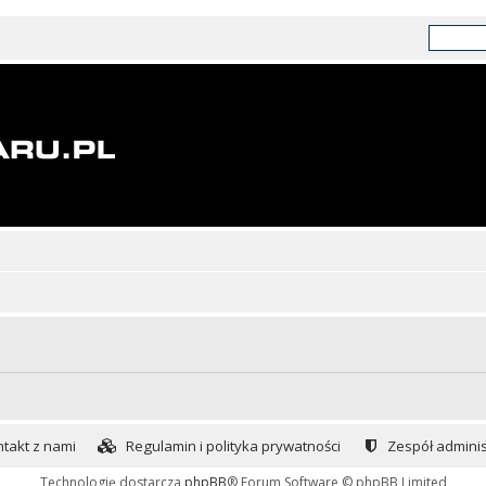
takt z nami
Regulamin i polityka prywatności
Zespół adminis
Technologię dostarcza
phpBB
® Forum Software © phpBB Limited