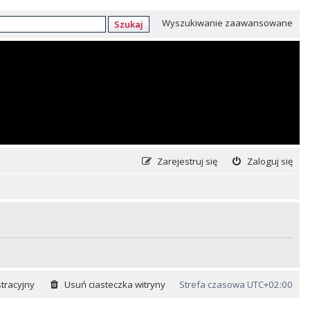
Wyszukiwanie zaawansowane
Szukaj
Zarejestruj się
Zaloguj się
tracyjny
Usuń ciasteczka witryny
Strefa czasowa
UTC+02:00