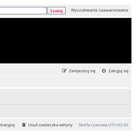
Wyszukiwanie zaawansowane
Szukaj
Zarejestruj się
Zaloguj się
tracyjny
Usuń ciasteczka witryny
Strefa czasowa
UTC+02:00