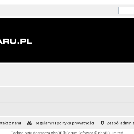
takt z nami
Regulamin i polityka prywatności
Zespół adminis
Technologię dostarcza
phpBB
® Forum Software © phpBB Limited