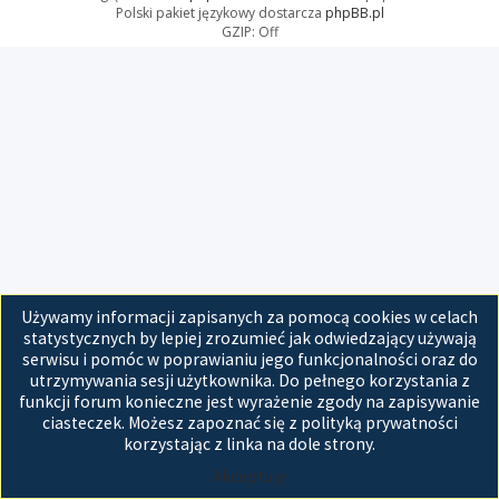
Polski pakiet językowy dostarcza
phpBB.pl
GZIP: Off
Używamy informacji zapisanych za pomocą cookies w celach
statystycznych by lepiej zrozumieć jak odwiedzający używają
serwisu i pomóc w poprawianiu jego funkcjonalności oraz do
utrzymywania sesji użytkownika. Do pełnego korzystania z
funkcji forum konieczne jest wyrażenie zgody na zapisywanie
ciasteczek. Możesz zapoznać się z polityką prywatności
korzystając z linka na dole strony.
Akceptuję