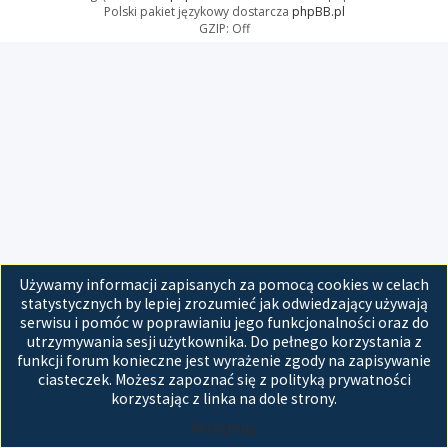
Polski pakiet językowy dostarcza
phpBB.pl
GZIP: Off
Używamy informacji zapisanych za pomocą cookies w celach
statystycznych by lepiej zrozumieć jak odwiedzający używają
serwisu i pomóc w poprawianiu jego funkcjonalności oraz do
utrzymywania sesji użytkownika. Do pełnego korzystania z
funkcji forum konieczne jest wyrażenie zgody na zapisywanie
ciasteczek. Możesz zapoznać się z polityką prywatności
korzystając z linka na dole strony.
Akceptuję