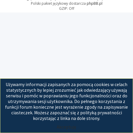
Polski pakiet językowy dostarcza
phpBB.pl
GZIP: Off
Używamy informacji zapisanych za pomocą cookies w celach
statystycznych by lepiej zrozumieć jak odwiedzający używają
serwisu i pomóc w poprawianiu jego funkcjonalności oraz do
utrzymywania sesji użytkownika. Do pełnego korzystania z
funkcji forum konieczne jest wyrażenie zgody na zapisywanie
ciasteczek. Możesz zapoznać się z polityką prywatności
korzystając z linka na dole strony.
Akceptuję