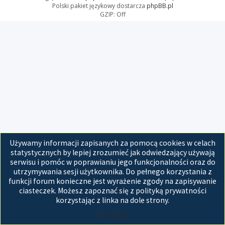
Polski pakiet językowy dostarcza
phpBB.pl
GZIP: Off
Używamy informacji zapisanych za pomocą cookies w celach
statystycznych by lepiej zrozumieć jak odwiedzający używają
serwisu i pomóc w poprawianiu jego funkcjonalności oraz do
utrzymywania sesji użytkownika. Do pełnego korzystania z
funkcji forum konieczne jest wyrażenie zgody na zapisywanie
ciasteczek. Możesz zapoznać się z polityką prywatności
korzystając z linka na dole strony.
Akceptuję