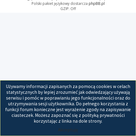
Polski pakiet językowy dostarcza
phpBB.pl
GZIP: Off
Używamy informacji zapisanych za pomocą cookies w celach
statystycznych by lepiej zrozumieć jak odwiedzający używają
serwisu i pomóc w poprawianiu jego funkcjonalności oraz do
utrzymywania sesji użytkownika. Do pełnego korzystania z
funkcji forum konieczne jest wyrażenie zgody na zapisywanie
ciasteczek. Możesz zapoznać się z polityką prywatności
korzystając z linka na dole strony.
Akceptuję