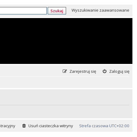
Wyszukiwanie zaawansowane
Szukaj
Zarejestruj się
Zaloguj się
tracyjny
Usuń ciasteczka witryny
Strefa czasowa
UTC+02:00