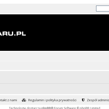
takt z nami
Regulamin i polityka prywatności
Zespół adminis
Technologię dostarcza
phpBB
® Forum Software © phpBB Limited