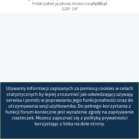
Polski pakiet językowy dostarcza
phpBB.pl
GZIP: Off
Używamy informacji zapisanych za pomocą cookies w celach
statystycznych by lepiej zrozumieć jak odwiedzający używają
serwisu i pomóc w poprawianiu jego funkcjonalności oraz do
utrzymywania sesji użytkownika. Do pełnego korzystania z
funkcji forum konieczne jest wyrażenie zgody na zapisywanie
ciasteczek. Możesz zapoznać się z polityką prywatności
korzystając z linka na dole strony.
Akceptuję