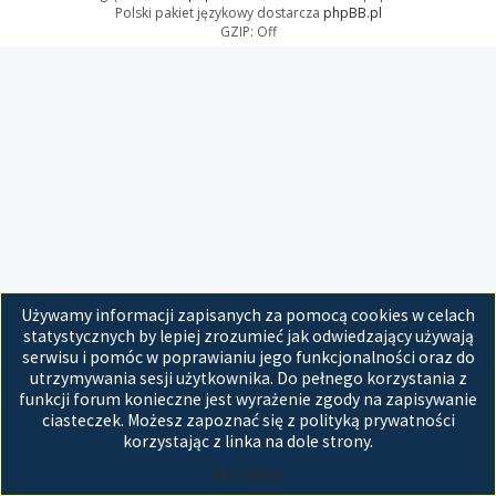
Polski pakiet językowy dostarcza
phpBB.pl
GZIP: Off
Używamy informacji zapisanych za pomocą cookies w celach
statystycznych by lepiej zrozumieć jak odwiedzający używają
serwisu i pomóc w poprawianiu jego funkcjonalności oraz do
utrzymywania sesji użytkownika. Do pełnego korzystania z
funkcji forum konieczne jest wyrażenie zgody na zapisywanie
ciasteczek. Możesz zapoznać się z polityką prywatności
korzystając z linka na dole strony.
Akceptuję