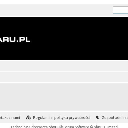
takt z nami
Regulamin i polityka prywatności
Zespół adminis
Technologię dostarcza
phpBB
® Forum Software © phpBB Limited