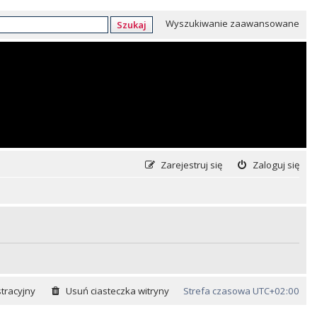
Wyszukiwanie zaawansowane
Szukaj
Zarejestruj się
Zaloguj się
tracyjny
Usuń ciasteczka witryny
Strefa czasowa
UTC+02:00