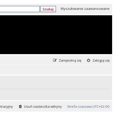
Wyszukiwanie zaawansowane
Szukaj
Zarejestruj się
Zaloguj się
tracyjny
Usuń ciasteczka witryny
Strefa czasowa
UTC+02:00