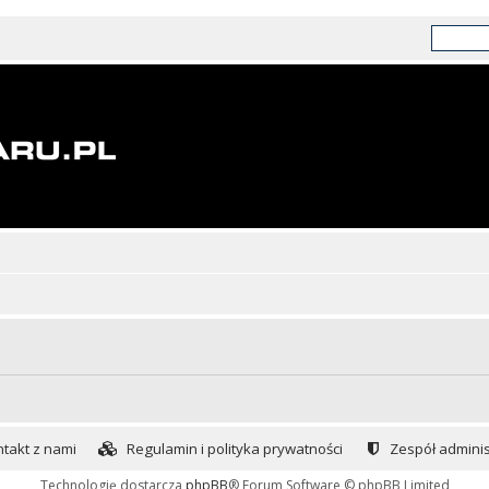
takt z nami
Regulamin i polityka prywatności
Zespół adminis
Technologię dostarcza
phpBB
® Forum Software © phpBB Limited