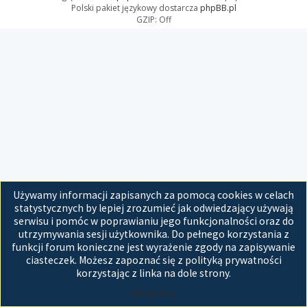
Polski pakiet językowy dostarcza
phpBB.pl
GZIP: Off
Używamy informacji zapisanych za pomocą cookies w celach
statystycznych by lepiej zrozumieć jak odwiedzający używają
serwisu i pomóc w poprawianiu jego funkcjonalności oraz do
utrzymywania sesji użytkownika. Do pełnego korzystania z
funkcji forum konieczne jest wyrażenie zgody na zapisywanie
ciasteczek. Możesz zapoznać się z polityką prywatności
korzystając z linka na dole strony.
Akceptuję