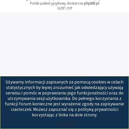
Polski pakiet językowy dostarcza
phpBB.pl
GZIP: Off
Używamy informacji zapisanych za pomocą cookies w celach
statystycznych by lepiej zrozumieć jak odwiedzający używają
serwisu i pomóc w poprawianiu jego funkcjonalności oraz do
utrzymywania sesji użytkownika. Do pełnego korzystania z
funkcji forum konieczne jest wyrażenie zgody na zapisywanie
ciasteczek. Możesz zapoznać się z polityką prywatności
korzystając z linka na dole strony.
Akceptuję