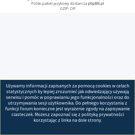
Polski pakiet językowy dostarcza
phpBB.pl
GZIP: Off
Używamy informacji zapisanych za pomocą cookies w celach
statystycznych by lepiej zrozumieć jak odwiedzający używają
serwisu i pomóc w poprawianiu jego funkcjonalności oraz do
utrzymywania sesji użytkownika. Do pełnego korzystania z
funkcji forum konieczne jest wyrażenie zgody na zapisywanie
ciasteczek. Możesz zapoznać się z polityką prywatności
korzystając z linka na dole strony.
Akceptuję