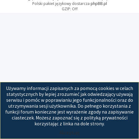
Polski pakiet językowy dostarcza
phpBB.pl
GZIP: Off
Używamy informacji zapisanych za pomocą cookies w celach
statystycznych by lepiej zrozumieć jak odwiedzający używają
serwisu i pomóc w poprawianiu jego funkcjonalności oraz do
utrzymywania sesji użytkownika. Do pełnego korzystania z
funkcji forum konieczne jest wyrażenie zgody na zapisywanie
ciasteczek. Możesz zapoznać się z polityką prywatności
korzystając z linka na dole strony.
Akceptuję