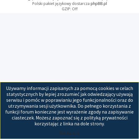
Polski pakiet językowy dostarcza
phpBB.pl
GZIP: Off
Używamy informacji zapisanych za pomocą cookies w celach
statystycznych by lepiej zrozumieć jak odwiedzający używają
serwisu i pomóc w poprawianiu jego funkcjonalności oraz do
utrzymywania sesji użytkownika. Do pełnego korzystania z
funkcji forum konieczne jest wyrażenie zgody na zapisywanie
ciasteczek. Możesz zapoznać się z polityką prywatności
korzystając z linka na dole strony.
Akceptuję