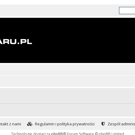
takt z nami
Regulamin i polityka prywatności
Zespół adminis
Technologię dostarcza
phpBB
® Forum Software © phpBB Limited