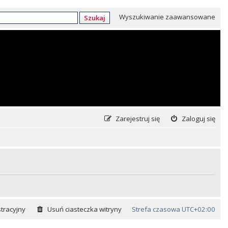
Wyszukiwanie zaawansowane
Szukaj
Zarejestruj się
Zaloguj się
tracyjny
Usuń ciasteczka witryny
Strefa czasowa
UTC+02:00