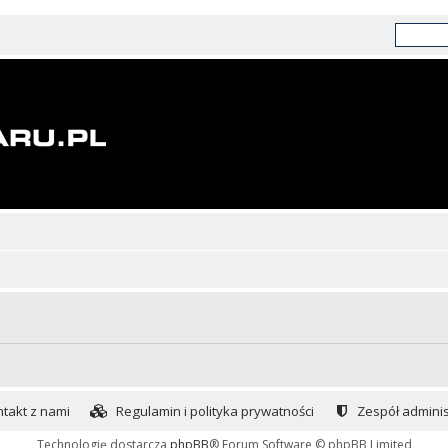
takt z nami
Regulamin i polityka prywatności
Zespół adminis
Technologię dostarcza
phpBB
® Forum Software © phpBB Limited