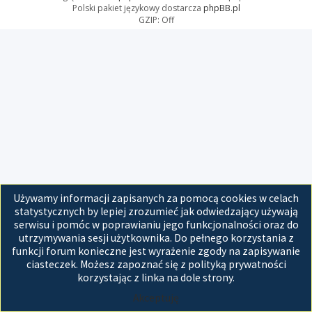
Polski pakiet językowy dostarcza
phpBB.pl
GZIP: Off
Używamy informacji zapisanych za pomocą cookies w celach
statystycznych by lepiej zrozumieć jak odwiedzający używają
serwisu i pomóc w poprawianiu jego funkcjonalności oraz do
utrzymywania sesji użytkownika. Do pełnego korzystania z
funkcji forum konieczne jest wyrażenie zgody na zapisywanie
ciasteczek. Możesz zapoznać się z polityką prywatności
korzystając z linka na dole strony.
Akceptuję