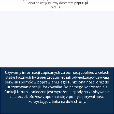
Polski pakiet językowy dostarcza
phpBB.pl
GZIP: Off
Używamy informacji zapisanych za pomocą cookies w celach
statystycznych by lepiej zrozumieć jak odwiedzający używają
serwisu i pomóc w poprawianiu jego funkcjonalności oraz do
utrzymywania sesji użytkownika. Do pełnego korzystania z
funkcji forum konieczne jest wyrażenie zgody na zapisywanie
ciasteczek. Możesz zapoznać się z polityką prywatności
korzystając z linka na dole strony.
Akceptuję