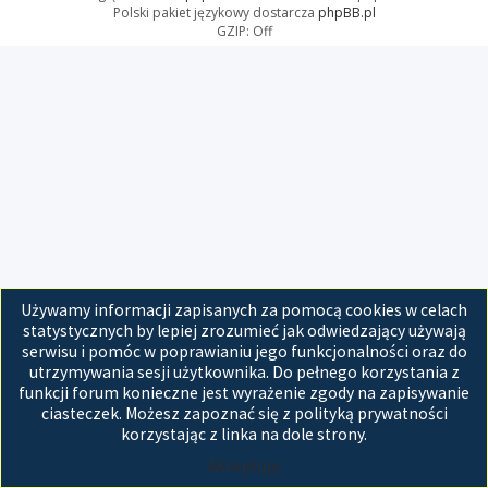
Polski pakiet językowy dostarcza
phpBB.pl
GZIP: Off
Używamy informacji zapisanych za pomocą cookies w celach
statystycznych by lepiej zrozumieć jak odwiedzający używają
serwisu i pomóc w poprawianiu jego funkcjonalności oraz do
utrzymywania sesji użytkownika. Do pełnego korzystania z
funkcji forum konieczne jest wyrażenie zgody na zapisywanie
ciasteczek. Możesz zapoznać się z polityką prywatności
korzystając z linka na dole strony.
Akceptuję