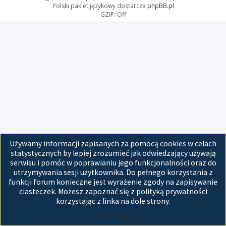
Polski pakiet językowy dostarcza
phpBB.pl
GZIP: Off
Używamy informacji zapisanych za pomocą cookies w celach
statystycznych by lepiej zrozumieć jak odwiedzający używają
serwisu i pomóc w poprawianiu jego funkcjonalności oraz do
utrzymywania sesji użytkownika. Do pełnego korzystania z
funkcji forum konieczne jest wyrażenie zgody na zapisywanie
ciasteczek. Możesz zapoznać się z polityką prywatności
korzystając z linka na dole strony.
Akceptuję