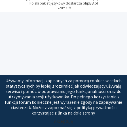
Polski pakiet językowy dostarcza
phpBB.pl
GZIP: Off
Używamy informacji zapisanych za pomocą cookies w celach
statystycznych by lepiej zrozumieć jak odwiedzający używają
serwisu i pomóc w poprawianiu jego funkcjonalności oraz do
utrzymywania sesji użytkownika. Do pełnego korzystania z
funkcji forum konieczne jest wyrażenie zgody na zapisywanie
ciasteczek. Możesz zapoznać się z polityką prywatności
korzystając z linka na dole strony.
Akceptuję