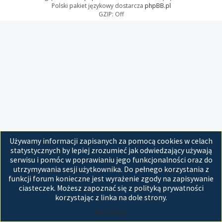
Polski pakiet językowy dostarcza
phpBB.pl
GZIP: Off
Używamy informacji zapisanych za pomocą cookies w celach
statystycznych by lepiej zrozumieć jak odwiedzający używają
serwisu i pomóc w poprawianiu jego funkcjonalności oraz do
utrzymywania sesji użytkownika. Do pełnego korzystania z
funkcji forum konieczne jest wyrażenie zgody na zapisywanie
ciasteczek. Możesz zapoznać się z polityką prywatności
korzystając z linka na dole strony.
Akceptuję