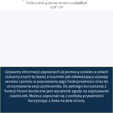
Polski pakiet językowy dostarcza
phpBB.pl
GZIP: Off
Używamy informacji zapisanych za pomocą cookies w celach
statystycznych by lepiej zrozumieć jak odwiedzający używają
serwisu i pomóc w poprawianiu jego funkcjonalności oraz do
utrzymywania sesji użytkownika. Do pełnego korzystania z
funkcji forum konieczne jest wyrażenie zgody na zapisywanie
ciasteczek. Możesz zapoznać się z polityką prywatności
korzystając z linka na dole strony.
Akceptuję