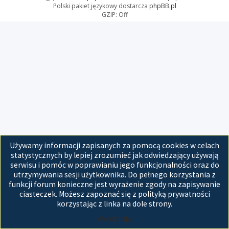
Polski pakiet językowy dostarcza
phpBB.pl
GZIP: Off
Używamy informacji zapisanych za pomocą cookies w celach
statystycznych by lepiej zrozumieć jak odwiedzający używają
serwisu i pomóc w poprawianiu jego funkcjonalności oraz do
utrzymywania sesji użytkownika. Do pełnego korzystania z
funkcji forum konieczne jest wyrażenie zgody na zapisywanie
ciasteczek. Możesz zapoznać się z polityką prywatności
korzystając z linka na dole strony.
Akceptuję