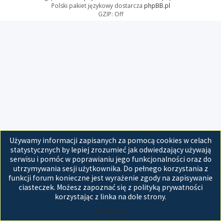
Polski pakiet językowy dostarcza
phpBB.pl
GZIP: Off
Używamy informacji zapisanych za pomocą cookies w celach
statystycznych by lepiej zrozumieć jak odwiedzający używają
serwisu i pomóc w poprawianiu jego funkcjonalności oraz do
utrzymywania sesji użytkownika. Do pełnego korzystania z
funkcji forum konieczne jest wyrażenie zgody na zapisywanie
ciasteczek. Możesz zapoznać się z polityką prywatności
korzystając z linka na dole strony.
Akceptuję