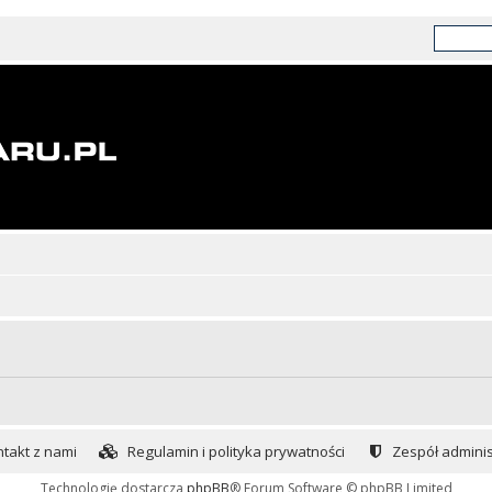
takt z nami
Regulamin i polityka prywatności
Zespół adminis
Technologię dostarcza
phpBB
® Forum Software © phpBB Limited