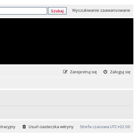
Wyszukiwanie zaawansowane
Szukaj
Zarejestruj się
Zaloguj się
tracyjny
Usuń ciasteczka witryny
Strefa czasowa
UTC+02:00