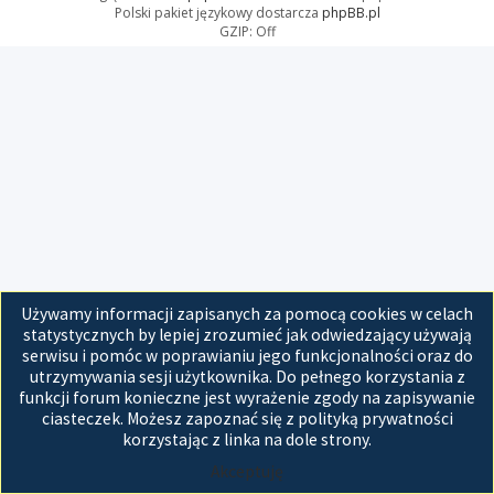
Polski pakiet językowy dostarcza
phpBB.pl
GZIP: Off
Używamy informacji zapisanych za pomocą cookies w celach
statystycznych by lepiej zrozumieć jak odwiedzający używają
serwisu i pomóc w poprawianiu jego funkcjonalności oraz do
utrzymywania sesji użytkownika. Do pełnego korzystania z
funkcji forum konieczne jest wyrażenie zgody na zapisywanie
ciasteczek. Możesz zapoznać się z polityką prywatności
korzystając z linka na dole strony.
Akceptuję