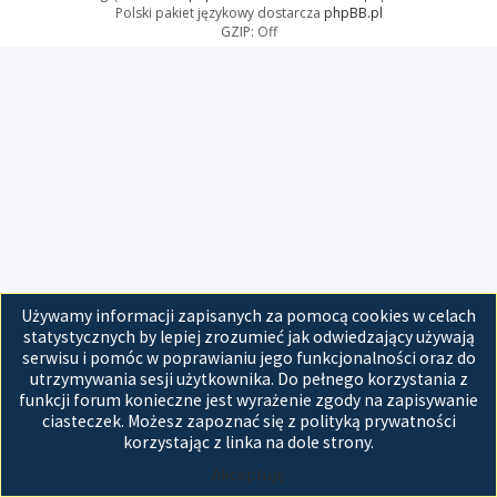
Polski pakiet językowy dostarcza
phpBB.pl
GZIP: Off
Używamy informacji zapisanych za pomocą cookies w celach
statystycznych by lepiej zrozumieć jak odwiedzający używają
serwisu i pomóc w poprawianiu jego funkcjonalności oraz do
utrzymywania sesji użytkownika. Do pełnego korzystania z
funkcji forum konieczne jest wyrażenie zgody na zapisywanie
ciasteczek. Możesz zapoznać się z polityką prywatności
korzystając z linka na dole strony.
Akceptuję