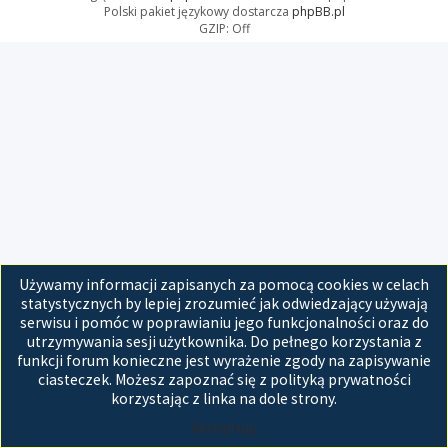
Polski pakiet językowy dostarcza
phpBB.pl
GZIP: Off
Używamy informacji zapisanych za pomocą cookies w celach
statystycznych by lepiej zrozumieć jak odwiedzający używają
serwisu i pomóc w poprawianiu jego funkcjonalności oraz do
utrzymywania sesji użytkownika. Do pełnego korzystania z
funkcji forum konieczne jest wyrażenie zgody na zapisywanie
ciasteczek. Możesz zapoznać się z polityką prywatności
korzystając z linka na dole strony.
Akceptuję