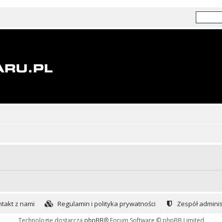
takt z nami
Regulamin i polityka prywatności
Zespół adminis
Technologię dostarcza
phpBB
® Forum Software © phpBB Limited