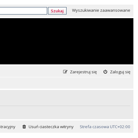
Wyszukiwanie zaawansowane
Szukaj
Zarejestruj się
Zaloguj się
tracyjny
Usuń ciasteczka witryny
Strefa czasowa
UTC+02:00