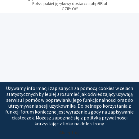
Polski pakiet językowy dostarcza
phpBB.pl
GZIP: Off
Używamy informacji zapisanych za pomocą cookies w celach
statystycznych by lepiej zrozumieć jak odwiedzający używają
serwisu i pomóc w poprawianiu jego funkcjonalności oraz do
utrzymywania sesji użytkownika. Do pełnego korzystania z
funkcji forum konieczne jest wyrażenie zgody na zapisywanie
ciasteczek. Możesz zapoznać się z polityką prywatności
korzystając z linka na dole strony.
Akceptuję