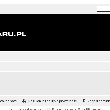
takt z nami
Regulamin i polityka prywatności
Zespół adminis
Technologię dostarcza
phpBB
® Forum Software © phpBB Limited