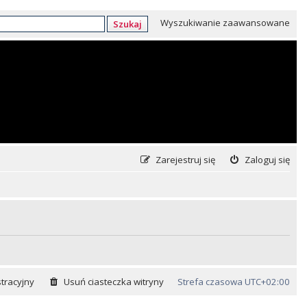
Wyszukiwanie zaawansowane
Szukaj
Zarejestruj się
Zaloguj się
tracyjny
Usuń ciasteczka witryny
Strefa czasowa
UTC+02:00