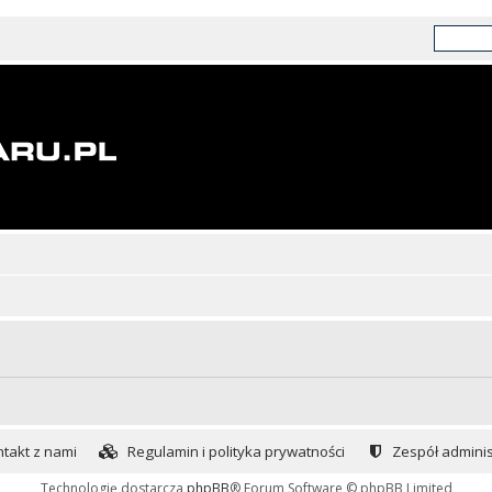
takt z nami
Regulamin i polityka prywatności
Zespół adminis
Technologię dostarcza
phpBB
® Forum Software © phpBB Limited