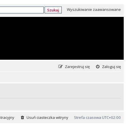
Wyszukiwanie zaawansowane
Szukaj
Zarejestruj się
Zaloguj się
tracyjny
Usuń ciasteczka witryny
Strefa czasowa
UTC+02:00