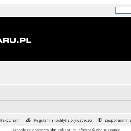
takt z nami
Regulamin i polityka prywatności
Zespół adminis
Technologię dostarcza
phpBB
® Forum Software © phpBB Limited