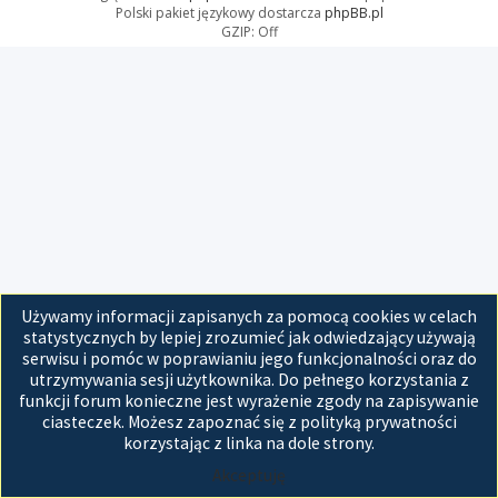
Polski pakiet językowy dostarcza
phpBB.pl
GZIP: Off
Używamy informacji zapisanych za pomocą cookies w celach
statystycznych by lepiej zrozumieć jak odwiedzający używają
serwisu i pomóc w poprawianiu jego funkcjonalności oraz do
utrzymywania sesji użytkownika. Do pełnego korzystania z
funkcji forum konieczne jest wyrażenie zgody na zapisywanie
ciasteczek. Możesz zapoznać się z polityką prywatności
korzystając z linka na dole strony.
Akceptuję