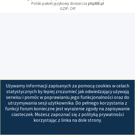
Polski pakiet językowy dostarcza
phpBB.pl
GZIP: Off
Używamy informacji zapisanych za pomocą cookies w celach
statystycznych by lepiej zrozumieć jak odwiedzający używają
serwisu i pomóc w poprawianiu jego funkcjonalności oraz do
utrzymywania sesji użytkownika. Do pełnego korzystania z
funkcji forum konieczne jest wyrażenie zgody na zapisywanie
ciasteczek. Możesz zapoznać się z polityką prywatności
korzystając z linka na dole strony.
Akceptuję