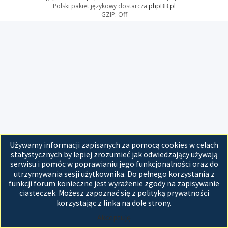
Polski pakiet językowy dostarcza
phpBB.pl
GZIP: Off
Używamy informacji zapisanych za pomocą cookies w celach
statystycznych by lepiej zrozumieć jak odwiedzający używają
serwisu i pomóc w poprawianiu jego funkcjonalności oraz do
utrzymywania sesji użytkownika. Do pełnego korzystania z
funkcji forum konieczne jest wyrażenie zgody na zapisywanie
ciasteczek. Możesz zapoznać się z polityką prywatności
korzystając z linka na dole strony.
Akceptuję