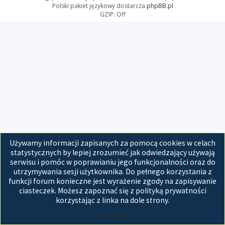
Polski pakiet językowy dostarcza
phpBB.pl
GZIP: Off
Używamy informacji zapisanych za pomocą cookies w celach
statystycznych by lepiej zrozumieć jak odwiedzający używają
serwisu i pomóc w poprawianiu jego funkcjonalności oraz do
utrzymywania sesji użytkownika. Do pełnego korzystania z
funkcji forum konieczne jest wyrażenie zgody na zapisywanie
ciasteczek. Możesz zapoznać się z polityką prywatności
korzystając z linka na dole strony.
Akceptuję