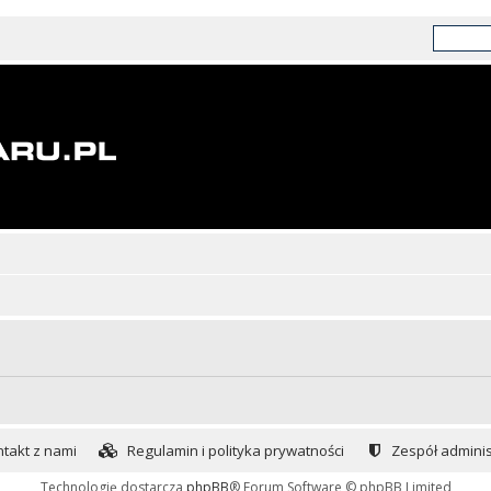
takt z nami
Regulamin i polityka prywatności
Zespół adminis
Technologię dostarcza
phpBB
® Forum Software © phpBB Limited