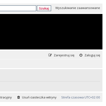
Wyszukiwanie zaawansowane
Szukaj
Zarejestruj się
Zaloguj się
tracyjny
Usuń ciasteczka witryny
Strefa czasowa
UTC+02:00