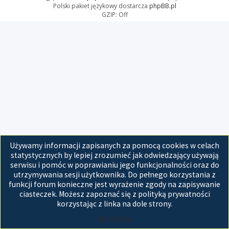
Polski pakiet językowy dostarcza
phpBB.pl
GZIP: Off
Używamy informacji zapisanych za pomocą cookies w celach
statystycznych by lepiej zrozumieć jak odwiedzający używają
serwisu i pomóc w poprawianiu jego funkcjonalności oraz do
utrzymywania sesji użytkownika. Do pełnego korzystania z
funkcji forum konieczne jest wyrażenie zgody na zapisywanie
ciasteczek. Możesz zapoznać się z polityką prywatności
korzystając z linka na dole strony.
Akceptuję