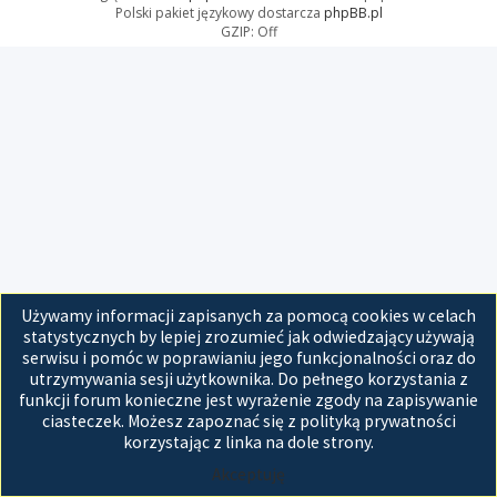
Polski pakiet językowy dostarcza
phpBB.pl
GZIP: Off
Używamy informacji zapisanych za pomocą cookies w celach
statystycznych by lepiej zrozumieć jak odwiedzający używają
serwisu i pomóc w poprawianiu jego funkcjonalności oraz do
utrzymywania sesji użytkownika. Do pełnego korzystania z
funkcji forum konieczne jest wyrażenie zgody na zapisywanie
ciasteczek. Możesz zapoznać się z polityką prywatności
korzystając z linka na dole strony.
Akceptuję