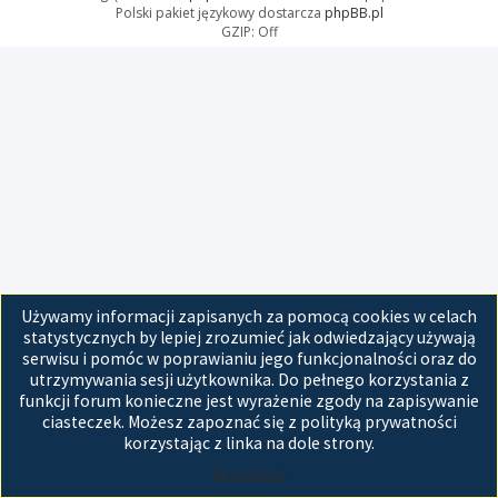
Polski pakiet językowy dostarcza
phpBB.pl
GZIP: Off
Używamy informacji zapisanych za pomocą cookies w celach
statystycznych by lepiej zrozumieć jak odwiedzający używają
serwisu i pomóc w poprawianiu jego funkcjonalności oraz do
utrzymywania sesji użytkownika. Do pełnego korzystania z
funkcji forum konieczne jest wyrażenie zgody na zapisywanie
ciasteczek. Możesz zapoznać się z polityką prywatności
korzystając z linka na dole strony.
Akceptuję