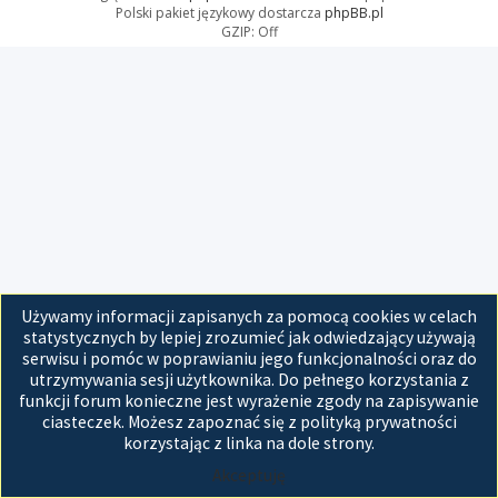
Polski pakiet językowy dostarcza
phpBB.pl
GZIP: Off
Używamy informacji zapisanych za pomocą cookies w celach
statystycznych by lepiej zrozumieć jak odwiedzający używają
serwisu i pomóc w poprawianiu jego funkcjonalności oraz do
utrzymywania sesji użytkownika. Do pełnego korzystania z
funkcji forum konieczne jest wyrażenie zgody na zapisywanie
ciasteczek. Możesz zapoznać się z polityką prywatności
korzystając z linka na dole strony.
Akceptuję