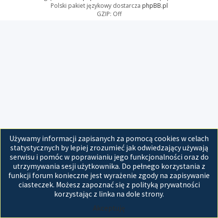
Polski pakiet językowy dostarcza
phpBB.pl
GZIP: Off
Używamy informacji zapisanych za pomocą cookies w celach
statystycznych by lepiej zrozumieć jak odwiedzający używają
serwisu i pomóc w poprawianiu jego funkcjonalności oraz do
utrzymywania sesji użytkownika. Do pełnego korzystania z
funkcji forum konieczne jest wyrażenie zgody na zapisywanie
ciasteczek. Możesz zapoznać się z polityką prywatności
korzystając z linka na dole strony.
Akceptuję