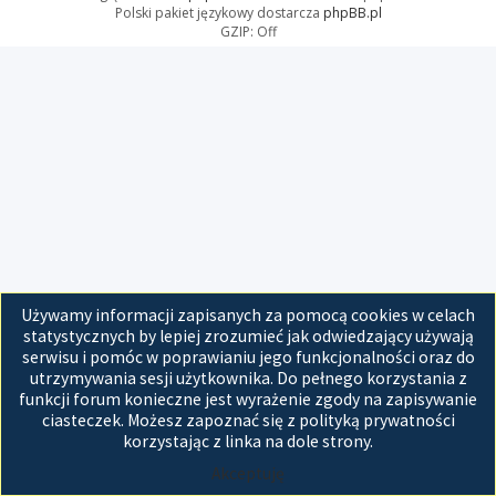
Polski pakiet językowy dostarcza
phpBB.pl
GZIP: Off
Używamy informacji zapisanych za pomocą cookies w celach
statystycznych by lepiej zrozumieć jak odwiedzający używają
serwisu i pomóc w poprawianiu jego funkcjonalności oraz do
utrzymywania sesji użytkownika. Do pełnego korzystania z
funkcji forum konieczne jest wyrażenie zgody na zapisywanie
ciasteczek. Możesz zapoznać się z polityką prywatności
korzystając z linka na dole strony.
Akceptuję